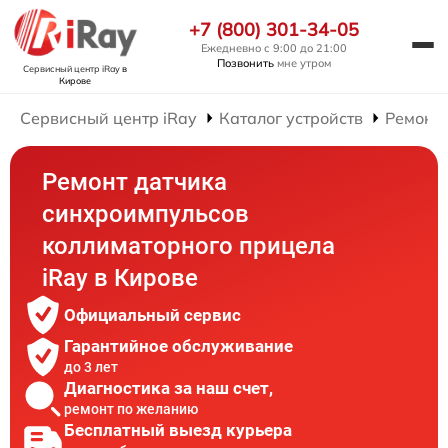
+7 (800) 301-34-05
Ежедневно с 9:00 до 21:00
Позвонить
мне утром
Сервисный центр iRay
в
Кирове
Сервисный центр iRay
Каталог устройств
Ремонт
Ремонт датчика
синхроимпульсов
коллиматорного прицела
iRay в Кирове
Официальный сервис
Гарантийное обслуживание
до 3 лет
Диагностика за наш счет,
ремонт по желанию
Бесплатный выезд курьера