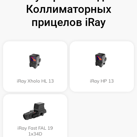
Коллиматорных
прицелов iRay
iRay Xholo HL 13
iRay HP 13
iRay Fast FAL 19
1x34D