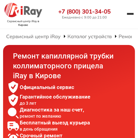
+7 (800) 301-34-05
Ежедневно с 9:00 до 21:00
Сервисный центр iRay
в
Кирове
Сервисный центр iRay
Каталог устройств
Ремонт
Ремонт капиллярной трубки
коллиматорного прицела
iRay в Кирове
Официальный сервис
Гарантийное обслуживание
до 3 лет
Диагностика за наш счет,
ремонт по желанию
Бесплатный выезд курьера
в день обращения
Срочный ремонт