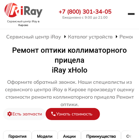
+7 (800) 301-34-05
Ежедневно с 9:00 до 21:00
Сервисный центр iRay
в
Кирове
Сервисный центр iRay
Каталог устройств
Ремонт
Ремонт оптики коллиматорного
прицела
iRay xHolo
Оформите обратный звонок. Наши специалисты из
сервисного центра iRay в Кирове произведут оценку
стоимости ремонта коллиматорного прицела Ремонт
оптики.
Есть запчасти
Узнать стоимость
Гарантия
Модели
Акции
Преимущества
Отзы