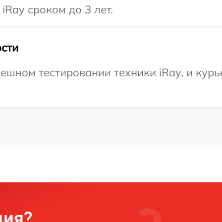
iRay сроком до 3 лет.
сти
ешном тестировании техники iRay, и курь
ция?