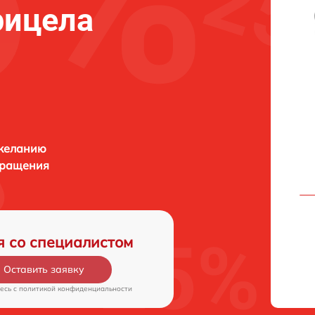
рицела
 желанию
бращения
я со специалистом
Оставить заявку
есь c
политикой конфиденциальности