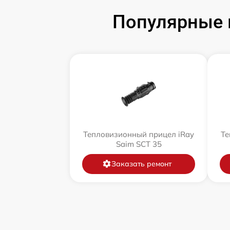
Популярные 
Тепловизионный прицел iRay
Те
Saim SCT 35
Заказать ремонт