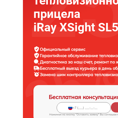
тепловизионно
прицела
iRay ХSight SL
Официальный сервис
Гарантийное обслуживание
тепловиз
Диагностика за наш счет,
ремонт по
Бесплатный выезд курьера
в день о
Замена шим контроллера тепловизи
Бесплатная консультаци
Нажимая на кнопку "Оставить заявку" Вы соглашает