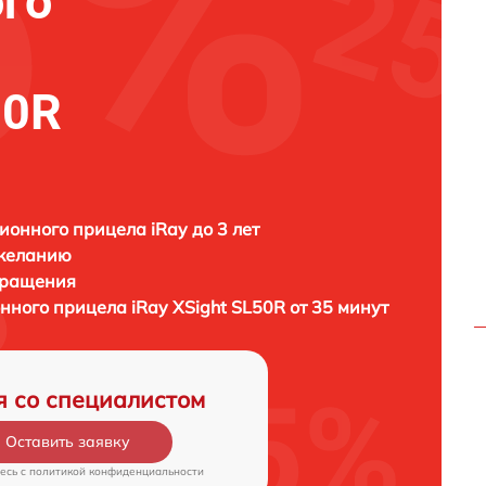
го
50R
ионного прицела iRay до 3 лет
 желанию
бращения
онного прицела
iRay ХSight SL50R от 35 минут
я со специалистом
Оставить заявку
есь c
политикой конфиденциальности