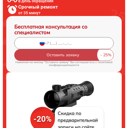
в день обращения
Срочный ремонт
от 35 минут
Бесплатная консультация со
специалистом
Оставить заявку
Нажимая на кнопку "Оставить заявку" Вы соглашаетесь c
политикой
конфиденциальности
Скидка по
-20%
предварительной
записи на сайте