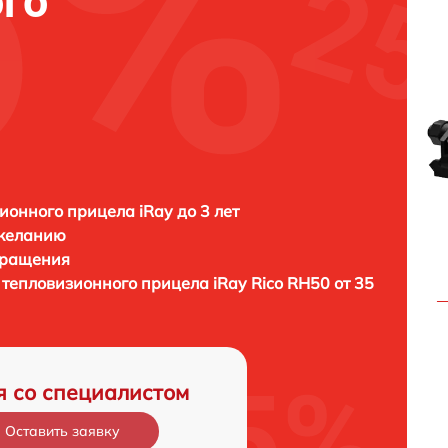
го
ионного прицела iRay до 3 лет
 желанию
бращения
) тепловизионного прицела
iRay Rico RH50 от 35
я со специалистом
Оставить заявку