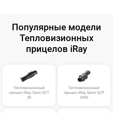
Популярные модели
Тепловизионных
прицелов iRay
Тепловизионный
Тепловизионный
прицел iRay Saim SCT
прицел iRay Saim SCP
35
19W