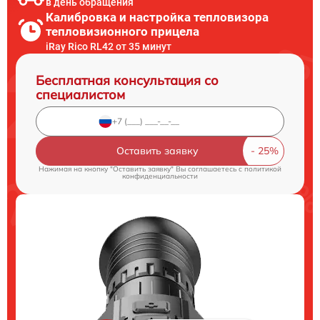
в день обращения
Калибровка и настройка тепловизора
тепловизионного прицела
iRay Rico RL42 от 35 минут
Бесплатная консультация со
специалистом
Оставить заявку
Нажимая на кнопку "Оставить заявку" Вы соглашаетесь c
политикой
конфиденциальности