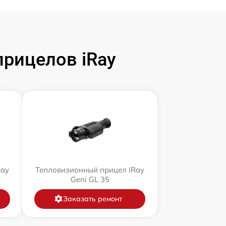
рицелов iRay
Ray
Тепловизионный прицел iRay
Geni GL 35
Заказать ремонт