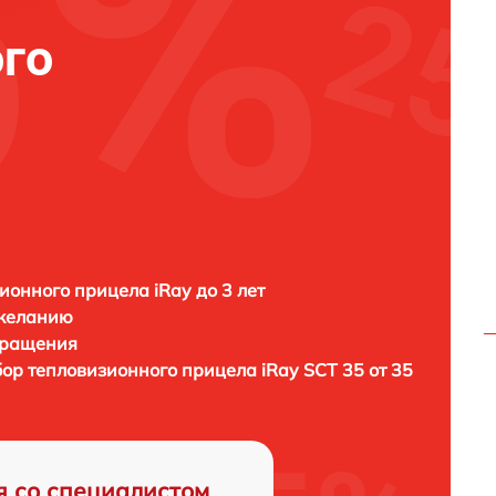
го
ионного прицела iRay до 3 лет
 желанию
бращения
бор тепловизионного прицела
iRay SCT 35 от 35
я со специалистом