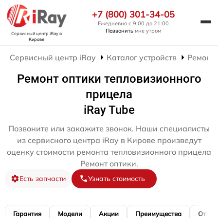
+7 (800) 301-34-05
Ежедневно с 9:00 до 21:00
Позвонить
мне утром
Сервисный центр iRay
в
Кирове
Сервисный центр iRay
Каталог устройств
Ремонт
Ремонт оптики тепловизионного
прицела
iRay Tube
Позвоните или закажите звонок. Наши специалисты
из сервисного центра iRay в Кирове произведут
оценку стоимости ремонта тепловизионного прицела
Ремонт оптики.
Есть запчасти
Узнать стоимость
Гарантия
Модели
Акции
Преимущества
Отзы