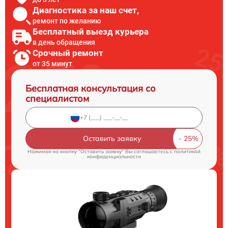
Диагностика за наш счет,
ремонт по желанию
Бесплатный выезд курьера
в день обращения
Срочный ремонт
от 35 минут
Бесплатная консультация со
специалистом
Оставить заявку
Нажимая на кнопку "Оставить заявку" Вы соглашаетесь c
политикой
конфиденциальности