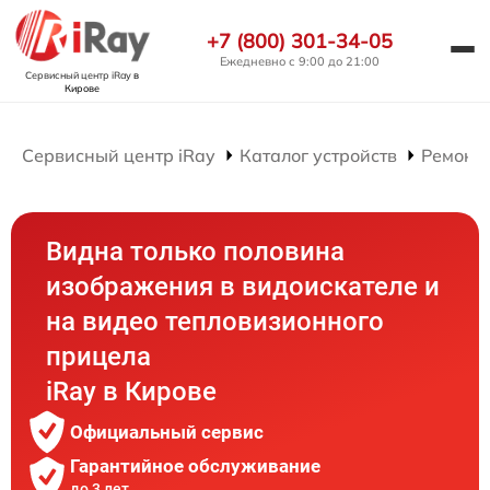
+7 (800) 301-34-05
Ежедневно с 9:00 до 21:00
Сервисный центр iRay
в
Кирове
Сервисный центр iRay
Каталог устройств
Ремонт
Видна только половина
изображения в видоискателе и
на видео тепловизионного
прицела
iRay в Кирове
Официальный сервис
Гарантийное обслуживание
до 3 лет