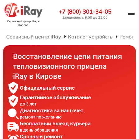
+7 (800) 301-34-05
Ежедневно с 9:00 до 21:00
Сервисный центр iRay
в
Кирове
Сервисный центр iRay
Каталог устройств
Ремонт
Восстановление цепи питания
тепловизионного прицела
iRay в Кирове
Официальный сервис
Гарантийное обслуживание
до 3 лет
Диагностика за наш счет,
ремонт по желанию
Бесплатный выезд курьера
в день обращения
Срочный ремонт