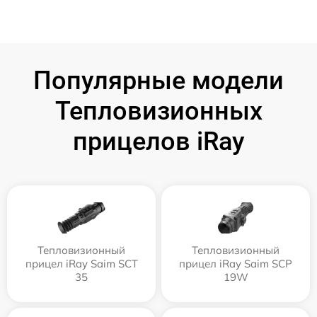
Популярные модели
Тепловизионных
прицелов iRay
Тепловизионный
Тепловизионный
прицел iRay Saim SCT
прицел iRay Saim SCP
35
19W