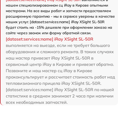
нашем специализированном сц iRay в Кирове опытными
мастерами. На все виды работ и запчасти предоставляем
расширенную гарантию - мы в сервисе уверены в качестве
наших услуг. [dataset:services:name] iRay XSight SL-50R
будет стоить на -15% дешевле при оформлении заказа на
сайте через звонок или форму обратной связи.
[dataset:services:name] iRay XSight SL-50R
выполняется на выезде, если не требует большого
оборудования и сложного ремонта. В таких случаях
наш мастер привезет iRay XSight SL-50R в
сервисный центр iRay в Кирове и привезет обратно.
Позвоните и наш мастер сц iRay в Кирове
проконсультирует и рассчитает стоимость работ над
тепловизионного прицела iRay XSight SL-50R.
[dataset:services:name] iRay XSight SL-50R по нашей
статистике в среднем занимает 2 часа при наличии
всех необходимых запчастей.