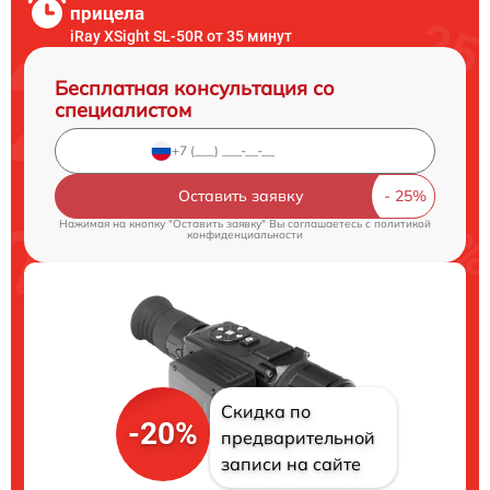
прицела
iRay XSight SL-50R от 35 минут
Бесплатная консультация со
специалистом
Оставить заявку
Нажимая на кнопку "Оставить заявку" Вы соглашаетесь c
политикой
конфиденциальности
Скидка по
-20%
предварительной
записи на сайте