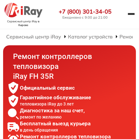
+7 (800) 301-34-05
Ежедневно с 9:00 до 21:00
Сервисный центр iRay
в
Кирове
Сервисный центр iRay
Каталог устройств
Ремонт 
Ремонт контроллеров
тепловизора
iRay FH 35R
Официальный сервис
Гарантийное обслуживание
тепловизора iRay до 3 лет
Диагностика за наш счет,
ремонт по желанию
Бесплатный выезд курьера
в день обращения
Ремонт контроллеров тепловизора