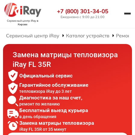
+7 (800) 301-34-05
Ежедневно с 9:00 до 21:00
Сервисный центр iRay
в
Кирове
Сервисный центр iRay
Каталог устройств
Ремонт 
Замена матрицы тепловизора
iRay FL 35R
Официальный сервис
Гарантийное обслуживание
тепловизора iRay до 3 лет
Диагностика за наш счет,
ремонт по желанию
Бесплатный выезд курьера
в день обращения
Замена матрицы тепловизора
iRay FL 35R от 35 минут