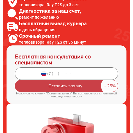
тепловизора iRay T2S до 3 лет
Диагностика за наш счет,
ремонт по желанию
Бесплатный выезд курьера
в день обращения
Срочный ремонт
тепловизора iRay T2S от 35 минут
Бесплатная консультация со
специалистом
Оставить заявку
Нажимая на кнопку "Оставить заявку" Вы соглашаетесь c
политикой
конфиденциальности