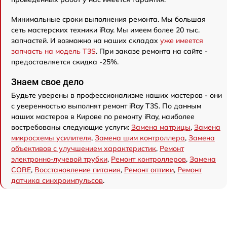
Минимальные сроки выполнения ремонта. Мы большая
сеть мастерских техники iRay. Мы имеем более 20 тыс.
запчастей. И возможно на наших складах
уже имеется
запчасть на модель T3S
. При заказе ремонта на сайте -
предоставляется скидка -25%.
Знаем свое дело
Будьте уверены в профессионализме наших мастеров - они
с уверенностью выполнят ремонт iRay T3S. По данным
наших мастеров в Кирове по ремонту iRay, наиболее
востребованы следующие услуги:
Замена матрицы
,
Замена
микросхемы усилителя
,
Замена шим контроллера
,
Замена
объективов с улучшением характеристик
,
Ремонт
электронно-лучевой трубки
,
Ремонт контроллеров
,
Замена
CORE
,
Восстановление питания
,
Ремонт оптики
,
Ремонт
датчика синхроимпульсов
.