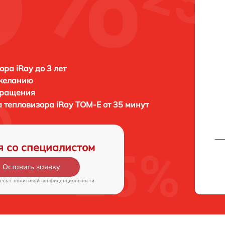
ора iRay до 3 лет
 желанию
бращения
а тепловизора
iRay TOM-E от 35 минут
я со специалистом
Оставить заявку
есь c
политикой конфиденциальности