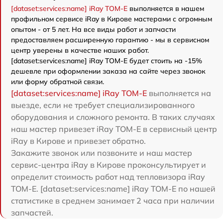
[dataset:services:name] iRay TOM-E
выполняется в нашем
профильном сервисе iRay в Кирове мастерами с огромным
опытом - от 5 лет. На все виды работ и запчасти
предоставляем расширенную гарантию - мы в сервисном
центр уверены в качестве наших работ.
[dataset:services:name] iRay TOM-E будет стоить на -15%
дешевле при оформлении заказа на сайте через звонок
или форму обратной связи.
[dataset:services:name] iRay TOM-E
выполняется на
выезде, если не требует специализированного
оборудования и сложного ремонта. В таких случаях
наш мастер привезет iRay TOM-E в сервисный центр
iRay в Кирове и привезет обратно.
Закажите звонок или позвоните и наш мастер
сервис-центра iRay в Кирове проконсультирует и
определит стоимость работ над тепловизора iRay
TOM-E. [dataset:services:name] iRay TOM-E по нашей
статистике в среднем занимает 2 часа при наличии
запчастей.