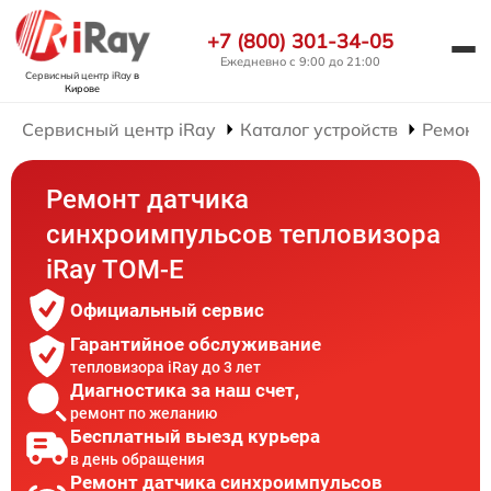
+7 (800) 301-34-05
Ежедневно с 9:00 до 21:00
Сервисный центр iRay
в
Кирове
Сервисный центр iRay
Каталог устройств
Ремонт 
Ремонт датчика
синхроимпульсов тепловизора
iRay TOM-E
Официальный сервис
Гарантийное обслуживание
тепловизора iRay до 3 лет
Диагностика за наш счет,
ремонт по желанию
Бесплатный выезд курьера
в день обращения
Ремонт датчика синхроимпульсов