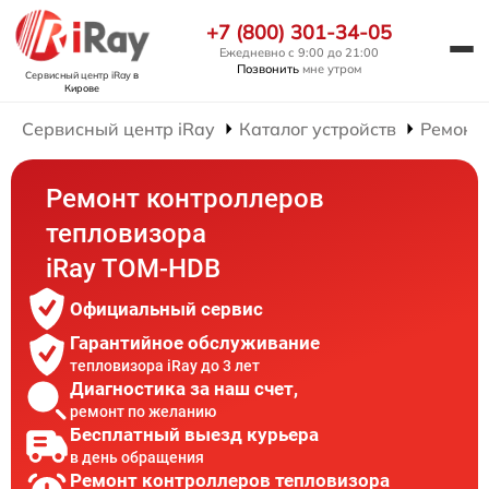
+7 (800) 301-34-05
Ежедневно с 9:00 до 21:00
Позвонить
мне утром
Сервисный центр iRay
в
Кирове
Сервисный центр iRay
Каталог устройств
Ремонт 
Ремонт контроллеров
тепловизора
iRay TOM-HDB
Официальный сервис
Гарантийное обслуживание
тепловизора iRay до 3 лет
Диагностика за наш счет,
ремонт по желанию
Бесплатный выезд курьера
в день обращения
Ремонт контроллеров тепловизора