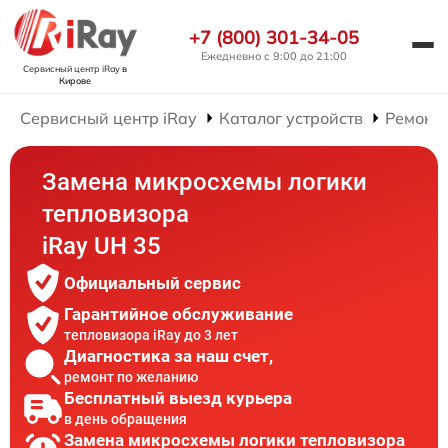
+7 (800) 301-34-05
Ежедневно с 9:00 до 21:00
Сервисный центр iRay
в
Кирове
Сервисный центр iRay
Каталог устройств
Ремонт 
Замена микросхемы логики
тепловизора
iRay UH 35
Официальный сервис
Гарантийное обслуживание
тепловизора iRay до 3 лет
Диагностика за наш счет,
ремонт по желанию
Бесплатный выезд курьера
в день обращения
Замена микросхемы логики тепловизора