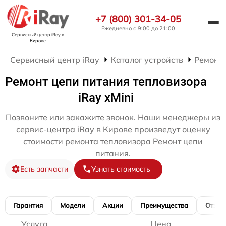
+7 (800) 301-34-05
Ежедневно с 9:00 до 21:00
Сервисный центр iRay
в
Кирове
Сервисный центр iRay
Каталог устройств
Ремонт 
Ремонт цепи питания тепловизора
iRay xMini
Позвоните или закажите звонок. Наши менеджеры из
сервис-центра iRay в Кирове произведут оценку
стоимости ремонта тепловизора Ремонт цепи
питания.
Есть запчасти
Узнать стоимость
Гарантия
Модели
Акции
Преимущества
Отзы
Услуга
Цена