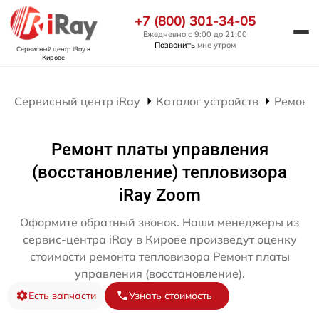
+7 (800) 301-34-05
Ежедневно с 9:00 до 21:00
Позвонить
мне утром
Сервисный центр iRay
в
Кирове
Сервисный центр iRay
Каталог устройств
Ремонт 
Ремонт платы управления
(восстановление) тепловизора
iRay Zoom
Оформите обратный звонок. Наши менеджеры из
сервис-центра iRay в Кирове произведут оценку
стоимости ремонта тепловизора Ремонт платы
управления (восстановление).
Есть запчасти
Узнать стоимость